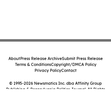
About
Press Release Archive
Submit Press Release
Terms & Conditions
Copyright/DMCA Policy
Privacy Policy
Contact
© 1995-2026 Newsmatics Inc. dba Affinity Group
Publishing & Pennsylvania Politics Journal. All Rights
Reserved.
Cookie Settings / Your Privacy Choices