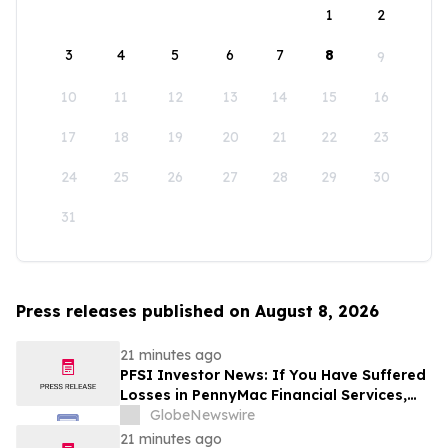
1
2
3
4
5
6
7
8
9
10
11
12
13
14
15
16
17
18
19
20
21
22
23
24
25
26
27
28
29
30
31
Press releases published on August 8, 2026
21 minutes ago
PFSI Investor News: If You Have Suffered
Losses in PennyMac Financial Services,
Inc. (NYSE: PFSI), You Are Encouraged to
GlobeNewswire
Contact The Rosen Law Firm About Your
21 minutes ago