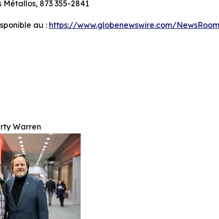
 Métallos, 873 355-2841
ponible au :
https://www.globenewswire.com/NewsRoom
rty Warren