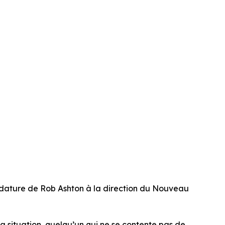
dature de Rob Ashton à la direction du Nouveau
e la situation, quelqu’un qui ne se contente pas de