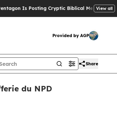
 Posting Cryptic Biblical Messages on Social Me
View all
Provided by AGP
Share
fferie du NPD